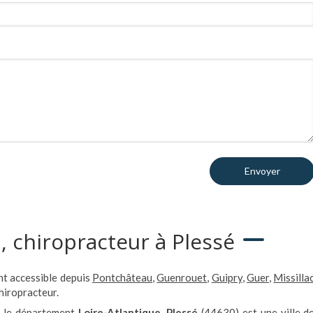
Envoyer
, chiropracteur à Plessé
nt accessible depuis
Pontchâteau
,
Guenrouet
,
Guipry
,
Guer
,
Missilla
hiropracteur.
 le département
Loire-Atlantique
,
Plessé
(44630) est une ville d