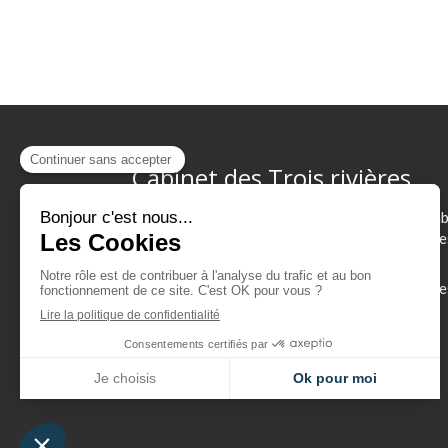
Cabinet des Trois rivières
Vos chiropracteurs vous reçoivent dans leur ca
à Saint Perreux pour tout problème de sciatique
cruralgies, scolioses ou tendinites.
Redon, Nivillac, Guémené-Penfao, Missillac, Ple
Guer, Pontchâteau, Questembert, Herbignac,
Muzillac, Saint-Joachim, Saint-Lyphard