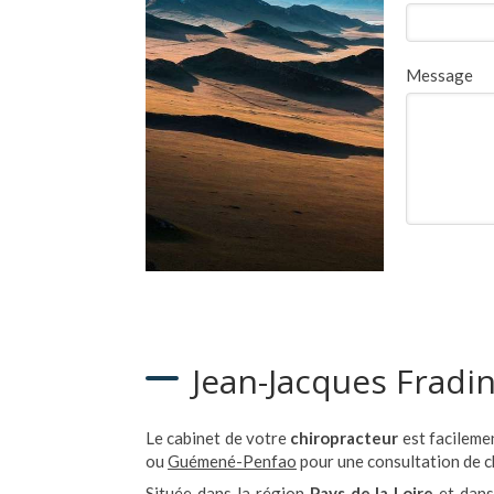
Message
Jean-Jacques Fradin
Le cabinet de votre
chiropracteur
est facileme
ou
Guémené-Penfao
pour une consultation de c
Située dans la région
Pays de la Loire
et dans