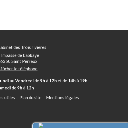
abinet des Trois rivières
 Impasse de L'abbaye
56350
Saint Perreux
fficher le téléphone
Lundi
au
Vendredi
de
9h
à
12h
et de
14h
à
19h
amedi
de
9h
à
12h
ns utiles
Plan du site
Mentions légales