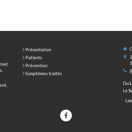
C
Présentation
2
Patients
binet
Prévention
s,
A
Symptômes traités
Du
ssé,
Le
S
Lie