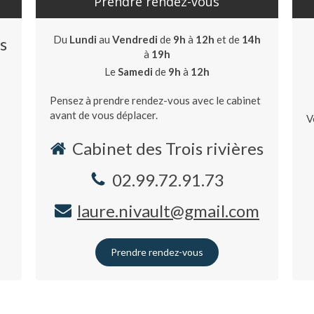
Prendre rendez-vous
Du
Lundi
au
Vendredi
de
9h
à
12h
et de
14h
s
à
19h
Le
Samedi
de
9h
à
12h
Pensez à prendre rendez-vous avec le cabinet
avant de vous déplacer.
V
Cabinet des Trois rivières
02.99.72.91.73
laure.nivault@gmail.com
Prendre rendez-vous