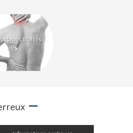
ptômes traités
erreux