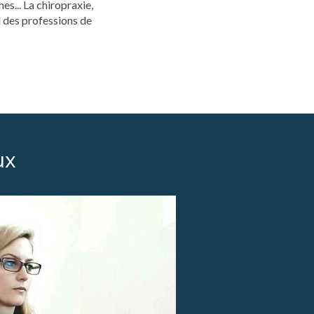
es... La chiropraxie,
 des professions de
ux