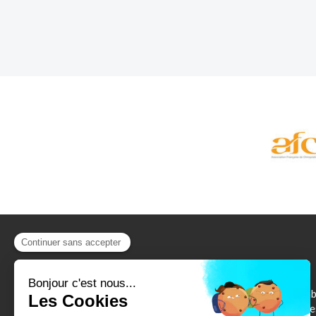
Cabinet des Trois rivières
Vos chiropracteurs vous reçoivent dans leur ca
à Saint Perreux pour tout problème de sciatique