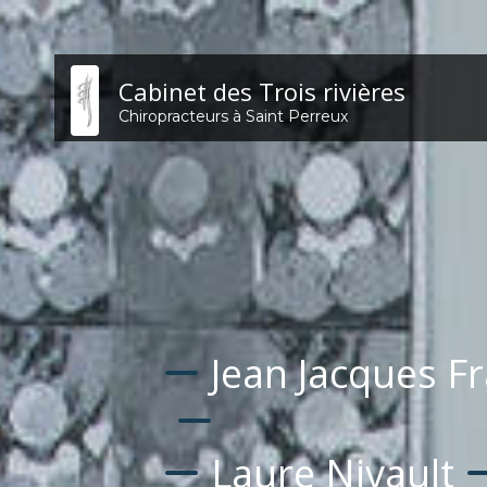
Cabinet des Trois rivières
Chiropracteurs à Saint Perreux
Jean Jacques F
Laure Nivault