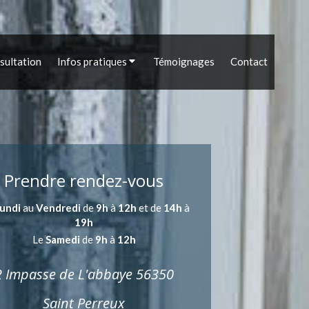
sultation
Infos pratiques
Témoignages
Contact
Prendre rendez-vous
undi
au
Vendredi
de
9h
à
12h
et de
14h
à
19h
Le
Samedi
de
9h
à
12h
2 Impasse de L'abbaye 56350
Saint Perreux