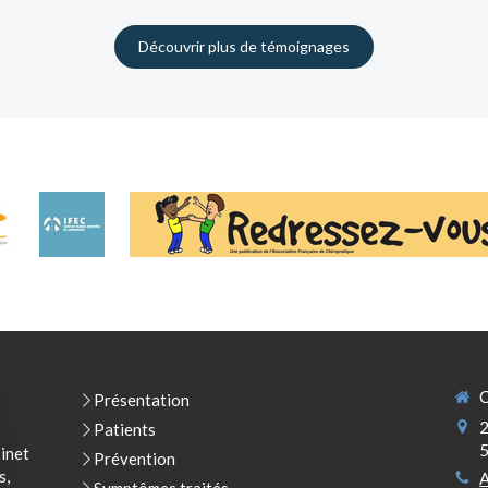
Découvrir plus de témoignages
C
Présentation
2
Patients
binet
Prévention
s,
A