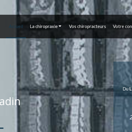
Accueil
La chiropraxie
Vos chiropracteurs
Votre con
Du
L
radin